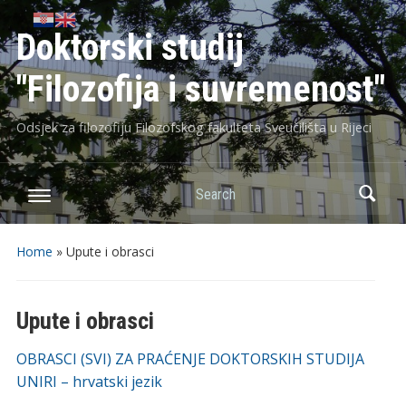
Doktorski studij
"Filozofija i suvremenost"
Odsjek za filozofiju Filozofskog fakulteta Sveučilišta u Rijeci
Search
Home
»
Upute i obrasci
Upute i obrasci
OBRASCI (SVI) ZA PRAĆENJE DOKTORSKIH STUDIJA
UNIRI – hrvatski jezik